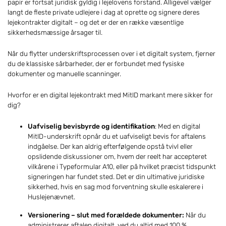
papir er fortsat juridisk gyldig i lejelovens forstand. Alligevel vælger
langt de fleste private udlejere i dag at oprette og signere deres
lejekontrakter digitalt – og det er der en række væsentlige
sikkerhedsmæssige årsager til.
Når du flytter underskriftsprocessen over i et digitalt system, fjerner
du de klassiske sårbarheder, der er forbundet med fysiske
dokumenter og manuelle scanninger.
Hvorfor er en digital lejekontrakt med MitID markant mere sikker for
dig?
Uafviselig bevisbyrde og identifikation
: Med en digital
MitID-underskrift opnår du et uafviseligt bevis for aftalens
indgåelse. Der kan aldrig efterfølgende opstå tvivl eller
opslidende diskussioner om, hvem der reelt har accepteret
vilkårene i Typeformular A10, eller på hvilket præcist tidspunkt
signeringen har fundet sted. Det er din ultimative juridiske
sikkerhed, hvis en sag mod forventning skulle eskalerere i
Huslejenævnet.
Versionering – slut med forældede dokumenter:
Når du
administrerer aftalen digitalt, ved du altid med 100 %