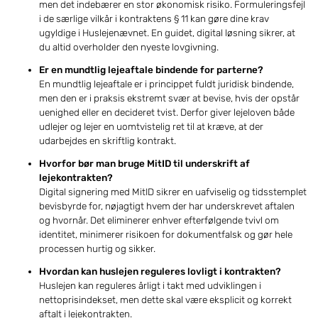
men det indebærer en stor økonomisk risiko. Formuleringsfejl
i de særlige vilkår i kontraktens § 11 kan gøre dine krav
ugyldige i Huslejenævnet. En guidet, digital løsning sikrer, at
du altid overholder den nyeste lovgivning.
Er en mundtlig lejeaftale bindende for parterne?
En mundtlig lejeaftale er i princippet fuldt juridisk bindende,
men den er i praksis ekstremt svær at bevise, hvis der opstår
uenighed eller en decideret tvist. Derfor giver lejeloven både
udlejer og lejer en uomtvistelig ret til at kræve, at der
udarbejdes en skriftlig kontrakt.
Hvorfor bør man bruge MitID til underskrift af
lejekontrakten?
Digital signering med MitID sikrer en uafviselig og tidsstemplet
bevisbyrde for, nøjagtigt hvem der har underskrevet aftalen
og hvornår. Det eliminerer enhver efterfølgende tvivl om
identitet, minimerer risikoen for dokumentfalsk og gør hele
processen hurtig og sikker.
Hvordan kan huslejen reguleres lovligt i kontrakten?
Huslejen kan reguleres årligt i takt med udviklingen i
nettoprisindekset, men dette skal være eksplicit og korrekt
aftalt i lejekontrakten.