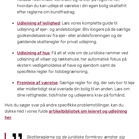
hvordan du kan udleje et værelse i din egen bolig skattefrit
efter reglerne om bundfradrag.
Udlejning af lejlighed
: Læs vores komplette guide til
udlejning af ejer- og andelsboliger. Bliv klogere på de særlige
godkendelseskrav fra ejer- eller andelsforeningen og de
gældende skatteregler for privat udlejning.
Udlejning af hus
: Få alt at vide om de juridiske rammer ved
udlejning af villaer og rækkehuse, her automatisk fokus på
ekstern vedligeholdelse af have og ejendom samt de
specifikke regler for tidsbegrænsning.
Fremleje af værelse
: Særlige regler for dig, der selv bor til leje
eller midlertidigt skal overlade din bolig til en anden. Læs om
dine rettigheder, tidsfrister og udlejerens krav på forhånd.
Hvis du søger svar på andre specifikke problemstillinger, kan du
dykke ned i vores fulde
artikelbibliotek om lejeret og udlejning
her
.
Skattereglerne og de juridiske formkrav ændrer sig