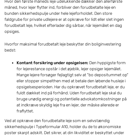
Hvor den første måneds leje udelukkende dækker den allerførste
måned, hvor lejer flytter ind, forbliver den forudbetalte leje en
bunden sikkerhedspulje under hele lejeforholdet. Den store
faldgrube for private udlejere er at opkræve for lidt eller slet ingen
forudbetalt leje, hvilket efterlader dig sårbar, når lejemålet en dag
opsiges.
Hvorfor maksimal forudbetalt leje beskytter din boliginvestering
bedst:
Kontant forsikring under opsigelsen:
Den hyppigste form
for lejerestance opstår i det øjeblik, lejer opsiger lejemålet.
Mange lejere forsøger fejlagtigt selv at "bo depositummet op"
eller stopper simpelthen med at betale den løbende husleje i
opsigelsesperioden. Har du opkrævet forudbetalt leje, er du
fuldt dækket ind på forhånd. Uden forudbetalt leje skal du
bruge unødig energi og potentielle advokatomkostninger på
at indkræve skyldig leje fra en lejer, der måske allerede er
fraflyttet.
Ved at opkræve den forudbetalte leje som en selvstændig
sikkerhedspulje i Typeformular A10, holder du de to økonomiske
poster skarpt adskilt. Det sikrer, at din likviditet er beskyttet under