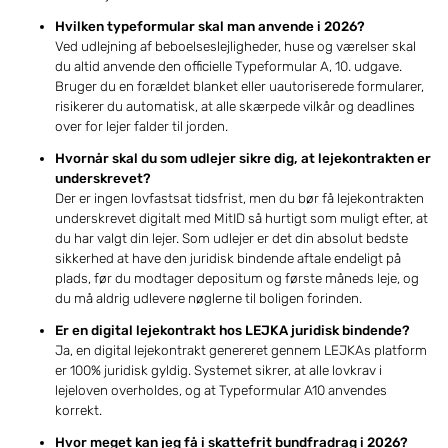
Hvilken typeformular skal man anvende i 2026?
Ved udlejning af beboelseslejligheder, huse og værelser skal
du altid anvende den officielle Typeformular A, 10. udgave.
Bruger du en forældet blanket eller uautoriserede formularer,
risikerer du automatisk, at alle skærpede vilkår og deadlines
over for lejer falder til jorden.
Hvornår skal du som udlejer sikre dig, at lejekontrakten er
underskrevet?
Der er ingen lovfastsat tidsfrist, men du bør få lejekontrakten
underskrevet digitalt med MitID så hurtigt som muligt efter, at
du har valgt din lejer. Som udlejer er det din absolut bedste
sikkerhed at have den juridisk bindende aftale endeligt på
plads, før du modtager depositum og første måneds leje, og
du må aldrig udlevere nøglerne til boligen forinden.
Er en digital lejekontrakt hos LEJKA juridisk bindende?
Ja, en digital lejekontrakt genereret gennem LEJKAs platform
er 100% juridisk gyldig. Systemet sikrer, at alle lovkrav i
lejeloven overholdes, og at Typeformular A10 anvendes
korrekt.
Hvor meget kan jeg få i skattefrit bundfradrag i 2026?