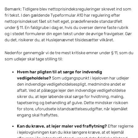
Bemærk: Tidligere blev nettoprisindeksreguleringer skrevet ind som
fri tekst. I den gældende Typeformular A10 har regulering efter
nettoprisindekset fået sit helt eget, prædefinerede standardfelt
under § 11. En faldgrube i dag er, hvis du overser denne faste rubrik
og i stedet formulerer din egen tekst under de øvrige fravigelser. Gør
du det, risikerer du, at Huslejenævnet tilsidesætter vilkåret.
Nedenfor gennemgår vi de tre mest kritiske emner under § 11, som du
som udlejer skal tage stilling til:
Hvem har pligten til at sørge for indvendig
vedligeholdelse?
Som udgangspunkt i lejeloven har udlejer
den indvendige vedligeholdelsespligt, medmindre andet er
aftalt. Ved at pålægge lejer den indvendige vedligeholdelse
sikrer du, at lejer løbende skal sørge for hvidtning, maling,
tapetsering og behandling af gulve. Dette mindsker risikoen
for store, uforudsete istandsættelsesudgifter, når lejemålet
engang skal fraflyttes.
Kan du kræve, at lejer maler ved fraflytning?
Efter reglerne
i lejelovgivningen kan du ikke længere kræve, at et lejemål