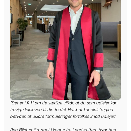
"Det er i § 11 om de særlige vilkår, at du som udlejer kan
fravige lejeloven til din fordel. Husk at koncipistreglen
betyder, at uklare formuleringer fortolkes imod udlejer."
Jan Blicher Grunnet i kappe fra Landsretten, hvor han