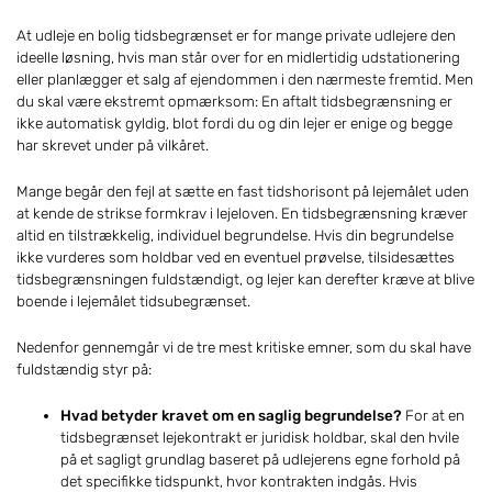
At udleje en bolig tidsbegrænset er for mange private udlejere den
ideelle løsning, hvis man står over for en midlertidig udstationering
eller planlægger et salg af ejendommen i den nærmeste fremtid. Men
du skal være ekstremt opmærksom: En aftalt tidsbegrænsning er
ikke automatisk gyldig, blot fordi du og din lejer er enige og begge
har skrevet under på vilkåret.
Mange begår den fejl at sætte en fast tidshorisont på lejemålet uden
at kende de strikse formkrav i lejeloven. En tidsbegrænsning kræver
altid en tilstrækkelig, individuel begrundelse. Hvis din begrundelse
ikke vurderes som holdbar ved en eventuel prøvelse, tilsidesættes
tidsbegrænsningen fuldstændigt, og lejer kan derefter kræve at blive
boende i lejemålet tidsubegrænset.
Nedenfor gennemgår vi de tre mest kritiske emner, som du skal have
fuldstændig styr på:
Hvad betyder kravet om en saglig begrundelse?
For at en
tidsbegrænset lejekontrakt er juridisk holdbar, skal den hvile
på et sagligt grundlag baseret på udlejerens egne forhold på
det specifikke tidspunkt, hvor kontrakten indgås. Hvis