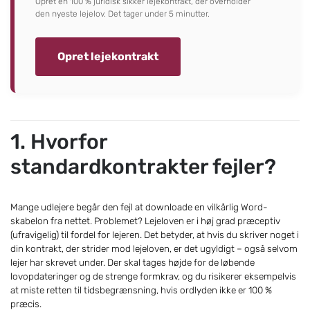
Opret en 100 % juridisk sikker lejekontrakt, der overholder
den nyeste lejelov. Det tager under 5 minutter.
Opret lejekontrakt
1. Hvorfor
standardkontrakter fejler?
Mange udlejere begår den fejl at downloade en vilkårlig Word-
skabelon fra nettet. Problemet? Lejeloven er i høj grad præceptiv
(ufravigelig) til fordel for lejeren. Det betyder, at hvis du skriver noget i
din kontrakt, der strider mod lejeloven, er det ugyldigt – også selvom
lejer har skrevet under. Der skal tages højde for de løbende
lovopdateringer og de strenge formkrav, og du risikerer eksempelvis
at miste retten til tidsbegrænsning, hvis ordlyden ikke er 100 %
præcis.