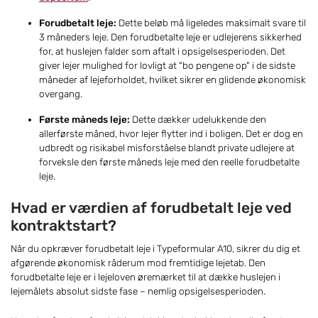
Forudbetalt leje:
Dette beløb må ligeledes maksimalt svare til
3 måneders leje. Den forudbetalte leje er udlejerens sikkerhed
for, at huslejen falder som aftalt i opsigelsesperioden. Det
giver lejer mulighed for lovligt at "bo pengene op" i de sidste
måneder af lejeforholdet, hvilket sikrer en glidende økonomisk
overgang.
Første måneds leje:
Dette dækker udelukkende den
allerførste måned, hvor lejer flytter ind i boligen. Det er dog en
udbredt og risikabel misforståelse blandt private udlejere at
forveksle den første måneds leje med den reelle forudbetalte
leje.
Hvad er værdien af forudbetalt leje ved
kontraktstart?
Når du opkræver forudbetalt leje i Typeformular A10, sikrer du dig et
afgørende økonomisk råderum mod fremtidige lejetab. Den
forudbetalte leje er i lejeloven øremærket til at dække huslejen i
lejemålets absolut sidste fase – nemlig opsigelsesperioden.