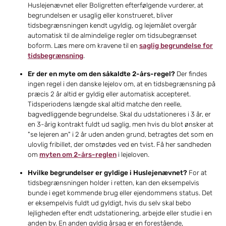
Huslejenævnet eller Boligretten efterfølgende vurderer, at
begrundelsen er usaglig eller konstrueret, bliver
tidsbegrænsningen kendt ugyldig, og lejemålet overgår
automatisk til de almindelige regler om tidsubegrænset
boform. Læs mere om kravene til en
saglig begrundelse for
tidsbegrænsning
.
Er der en myte om den såkaldte 2-års-regel?
Der findes
ingen regel i den danske lejelov om, at en tidsbegrænsning på
præcis 2 år altid er gyldig eller automatisk accepteret.
Tidsperiodens længde skal altid matche den reelle,
bagvedliggende begrundelse. Skal du udstationeres i 3 år, er
en 3-årig kontrakt fuldt ud saglig, men hvis du blot ønsker at
"se lejeren an" i 2 år uden anden grund, betragtes det som en
ulovlig fribillet, der omstødes ved en tvist. Få her sandheden
om
myten om 2-års-reglen
i lejeloven.
Hvilke begrundelser er gyldige i Huslejenævnet?
For at
tidsbegrænsningen holder i retten, kan den eksempelvis
bunde i eget kommende brug eller ejendommens status. Det
er eksempelvis fuldt ud gyldigt, hvis du selv skal bebo
lejligheden efter endt udstationering, arbejde eller studie i en
anden by. En anden gyldig årsag er en forestående,