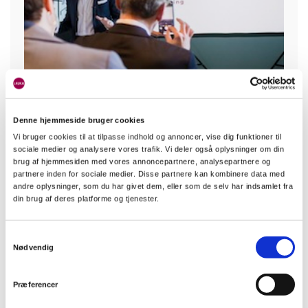
Hvis du skal forlænge en tidsbegrænsning, så husk
at udarbejde et tillæg til lejekontrakten (allonge)
eller en ny lejekontrakt, og husk at være tydelig i
Denne hjemmeside bruger cookies
dine formuleringer." / Jan Blicher Grunnet
Vi bruger cookies til at tilpasse indhold og annoncer, vise dig funktioner til
sociale medier og analysere vores trafik. Vi deler også oplysninger om din
brug af hjemmesiden med vores annoncepartnere, analysepartnere og
partnere inden for sociale medier. Disse partnere kan kombinere data med
andre oplysninger, som du har givet dem, eller som de selv har indsamlet fra
5. Hvor meget må jeg
din brug af deres platforme og tjenester.
opkræve i depositum og
Samtykkevalg
forudbetalt leje?
Nødvendig
Præferencer
Når en lejekontrakt skal underskrives, er de økonomiske
mellemværender ofte det punkt, der skaber størst usikkerhed hos