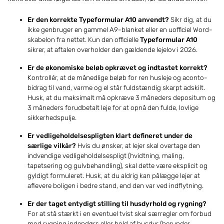
Er den korrekte Typeformular A10 anvendt?
Sikr dig, at du
ikke genbruger en gammel A9-blanket eller en uofficiel Word-
skabelon fra nettet. Kun den officielle
Typeformular A10
sikrer, at aftalen overholder den gældende lejelov i 2026.
Er de økonomiske beløb opkrævet og indtastet korrekt?
Kontrollér, at de månedlige beløb for ren husleje og aconto-
bidrag til vand, varme og el står fuldstændig skarpt adskilt.
Husk, at du maksimalt må opkræve 3 måneders depositum og
3 måneders forudbetalt leje for at opnå den fulde, lovlige
sikkerhedspulje.
Er vedligeholdelsespligten klart defineret under de
særlige vilkår?
Hvis du ønsker, at lejer skal overtage den
indvendige vedligeholdelsespligt (hvidtning, maling,
tapetsering og gulvbehandling), skal dette være eksplicit og
gyldigt formuleret. Husk, at du aldrig kan pålægge lejer at
aflevere boligen i bedre stand, end den var ved indflytning.
Er der taget entydigt stilling til husdyrhold og rygning?
For at stå stærkt i en eventuel tvist skal særregler om forbud
mod rygning indendørs eller hold af husdyr (herunder