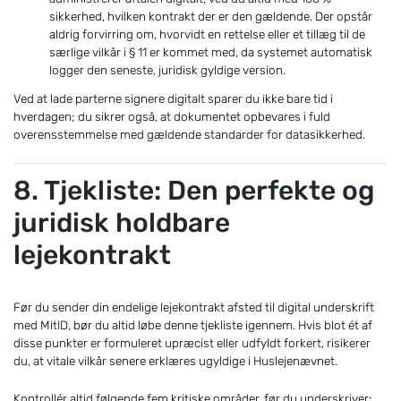
sikkerhed, hvilken kontrakt der er den gældende. Der opstår
aldrig forvirring om, hvorvidt en rettelse eller et tillæg til de
særlige vilkår i § 11 er kommet med, da systemet automatisk
logger den seneste, juridisk gyldige version.
Ved at lade parterne signere digitalt sparer du ikke bare tid i
hverdagen; du sikrer også, at dokumentet opbevares i fuld
overensstemmelse med gældende standarder for datasikkerhed.
8. Tjekliste: Den perfekte og
juridisk holdbare
lejekontrakt
Før du sender din endelige lejekontrakt afsted til digital underskrift
med MitID, bør du altid løbe denne tjekliste igennem. Hvis blot ét af
disse punkter er formuleret upræcist eller udfyldt forkert, risikerer
du, at vitale vilkår senere erklæres ugyldige i Huslejenævnet.
Kontrollér altid følgende fem kritiske områder, før du underskriver: