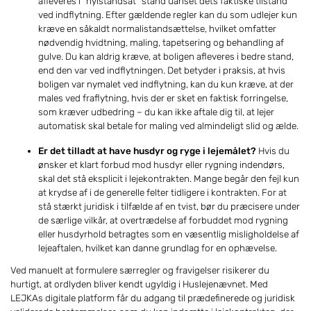
afleveres i "nyistandsat" stand uanset dets faktiske tilstand
ved indflytning. Efter gældende regler kan du som udlejer kun
kræve en såkaldt normalistandsættelse, hvilket omfatter
nødvendig hvidtning, maling, tapetsering og behandling af
gulve. Du kan aldrig kræve, at boligen afleveres i bedre stand,
end den var ved indflytningen. Det betyder i praksis, at hvis
boligen var nymalet ved indflytning, kan du kun kræve, at der
males ved fraflytning, hvis der er sket en faktisk forringelse,
som kræver udbedring – du kan ikke aftale dig til, at lejer
automatisk skal betale for maling ved almindeligt slid og ælde.
Er det tilladt at have husdyr og ryge i lejemålet?
Hvis du
ønsker et klart forbud mod husdyr eller rygning indendørs,
skal det stå eksplicit i lejekontrakten. Mange begår den fejl kun
at krydse af i de generelle felter tidligere i kontrakten. For at
stå stærkt juridisk i tilfælde af en tvist, bør du præcisere under
de særlige vilkår, at overtrædelse af forbuddet mod rygning
eller husdyrhold betragtes som en væsentlig misligholdelse af
lejeaftalen, hvilket kan danne grundlag for en ophævelse.
Ved manuelt at formulere særregler og fravigelser risikerer du
hurtigt, at ordlyden bliver kendt ugyldig i Huslejenævnet. Med
LEJKAs digitale platform får du adgang til prædefinerede og juridisk