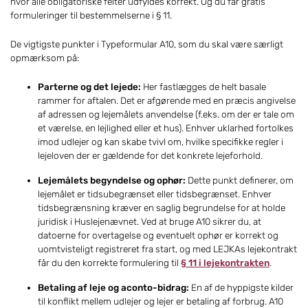
hvor alle obligatoriske felter udfyldes korrekt. Og du får gratis
formuleringer til bestemmelserne i § 11.
De vigtigste punkter i Typeformular A10, som du skal være særligt
opmærksom på:
Parterne og det lejede:
Her fastlægges de helt basale
rammer for aftalen. Det er afgørende med en præcis angivelse
af adressen og lejemålets anvendelse (f.eks. om der er tale om
et værelse, en lejlighed eller et hus). Enhver uklarhed fortolkes
imod udlejer og kan skabe tvivl om, hvilke specifikke regler i
lejeloven der er gældende for det konkrete lejeforhold.
Lejemålets begyndelse og ophør:
Dette punkt definerer, om
lejemålet er tidsubegrænset eller tidsbegrænset. Enhver
tidsbegrænsning kræver en saglig begrundelse for at holde
juridisk i Huslejenævnet. Ved at bruge A10 sikrer du, at
datoerne for overtagelse og eventuelt ophør er korrekt og
uomtvisteligt registreret fra start, og med LEJKAs lejekontrakt
får du den korrekte formulering til
§ 11 i lejekontrakten
.
Betaling af leje og aconto-bidrag:
En af de hyppigste kilder
til konflikt mellem udlejer og lejer er betaling af forbrug. A10