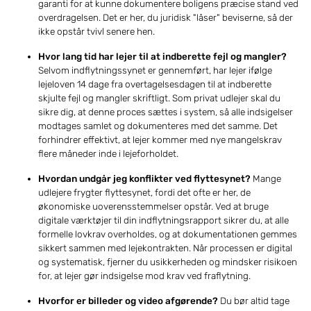
garanti for at kunne dokumentere boligens præcise stand ved
overdragelsen. Det er her, du juridisk "låser" beviserne, så der
ikke opstår tvivl senere hen.
Hvor lang tid har lejer til at indberette fejl og mangler?
Selvom indflytningssynet er gennemført, har lejer ifølge
lejeloven 14 dage fra overtagelsesdagen til at indberette
skjulte fejl og mangler skriftligt. Som privat udlejer skal du
sikre dig, at denne proces sættes i system, så alle indsigelser
modtages samlet og dokumenteres med det samme. Det
forhindrer effektivt, at lejer kommer med nye mangelskrav
flere måneder inde i lejeforholdet.
Hvordan undgår jeg konflikter ved flyttesynet?
Mange
udlejere frygter flyttesynet, fordi det ofte er her, de
økonomiske uoverensstemmelser opstår. Ved at bruge
digitale værktøjer til din indflytningsrapport sikrer du, at alle
formelle lovkrav overholdes, og at dokumentationen gemmes
sikkert sammen med lejekontrakten. Når processen er digital
og systematisk, fjerner du usikkerheden og mindsker risikoen
for, at lejer gør indsigelse mod krav ved fraflytning.
Hvorfor er billeder og video afgørende?
Du bør altid tage