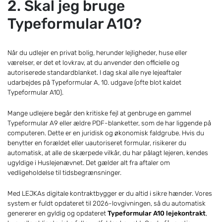
2. Skal jeg bruge
Typeformular A10?
Når du udlejer en privat bolig, herunder lejligheder, huse eller
værelser, er det et lovkrav, at du anvender den officielle og
autoriserede standardblanket. I dag skal alle nye lejeaftaler
udarbejdes på Typeformular A, 10. udgave (ofte blot kaldet
Typeformular A10).
Mange udlejere begår den kritiske fejl at genbruge en gammel
Typeformular A9 eller ældre PDF-blanketter, som de har liggende på
computeren. Dette er en juridisk og økonomisk faldgrube. Hvis du
benytter en forældet eller uautoriseret formular, risikerer du
automatisk, at alle de skærpede vilkår, du har pålagt lejeren, kendes
ugyldige i Huslejenævnet. Det gælder alt fra aftaler om
vedligeholdelse til tidsbegrænsninger.
Med LEJKAs digitale kontraktbygger er du altid i sikre hænder. Vores
system er fuldt opdateret til 2026-lovgivningen, så du automatisk
genererer en gyldig og opdateret
Typeformular A10 lejekontrakt
,