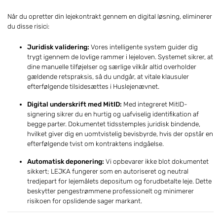
Når du opretter din lejekontrakt gennem en digital løsning, eliminerer
du disse risici:
Juridisk validering:
Vores intelligente system guider dig
trygt igennem de lovlige rammer i lejeloven. Systemet sikrer, at
dine manuelle tilføjelser og særlige vilkår altid overholder
gældende retspraksis, så du undgår, at vitale klausuler
efterfølgende tilsidesættes i Huslejenævnet.
Digital underskrift med MitID:
Med integreret MitID-
signering sikrer du en hurtig og uafviselig identifikation af
begge parter. Dokumentet tidsstemples juridisk bindende,
hvilket giver dig en uomtvistelig bevisbyrde, hvis der opstår en
efterfølgende tvist om kontraktens indgåelse.
Automatisk deponering:
Vi opbevarer ikke blot dokumentet
sikkert; LEJKA fungerer som en autoriseret og neutral
tredjepart for lejemålets depositum og forudbetalte leje. Dette
beskytter pengestrømmene professionelt og minimerer
risikoen for opslidende sager markant.