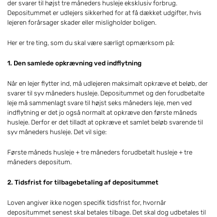
der svarer til højst tre måneders husleje eksklusiv forbrug.
Depositummet er udlejers sikkerhed for at få dækket udgifter, hvis
lejeren forårsager skader eller misligholder boligen.
Her er tre ting, som du skal være særligt opmærksom på:
1. Den samlede opkrævning ved indflytning
Når en lejer flytter ind, må udlejeren maksimalt opkræve et beløb, der
svarer til syv måneders husleje. Depositummet og den forudbetalte
leje må sammenlagt svare til højst seks måneders leje, men ved
indflytning er det jo også normalt at opkræve den første måneds
husleje. Derfor er det tilladt at opkræve et samlet beløb svarende til
syv måneders husleje. Det vil sige:
Første måneds husleje + tre måneders forudbetalt husleje + tre
måneders depositum.
2. Tidsfrist for tilbagebetaling af depositummet
Loven angiver ikke nogen specifik tidsfrist for, hvornår
depositummet senest skal betales tilbage. Det skal dog udbetales til