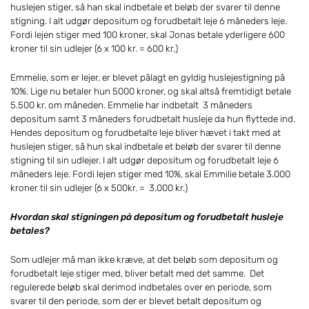
huslejen stiger, så han skal indbetale et beløb der svarer til denne
stigning. I alt udgør depositum og forudbetalt leje 6 måneders leje.
Fordi lejen stiger med 100 kroner, skal Jonas betale yderligere 600
kroner til sin udlejer (6 x 100 kr. = 600 kr.)
Emmelie, som er lejer, er blevet pålagt en gyldig huslejestigning på
10%. Lige nu betaler hun 5000 kroner, og skal altså fremtidigt betale
5.500 kr. om måneden. Emmelie har indbetalt 3 måneders
depositum samt 3 måneders forudbetalt husleje da hun flyttede ind.
Hendes depositum og forudbetalte leje bliver hævet i takt med at
huslejen stiger, så hun skal indbetale et beløb der svarer til denne
stigning til sin udlejer. I alt udgør depositum og forudbetalt leje 6
måneders leje. Fordi lejen stiger med 10%, skal Emmilie betale 3.000
kroner til sin udlejer (6 x 500kr. = 3.000 kr.)
Hvordan skal stigningen på depositum og forudbetalt husleje
betales?
Som udlejer må man ikke kræve, at det beløb som depositum og
forudbetalt leje stiger med, bliver betalt med det samme. Det
regulerede beløb skal derimod indbetales over en periode, som
svarer til den periode, som der er blevet betalt depositum og