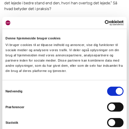
det lejede i bedre stand end den, hvori han overtog det lejede." Så
hvad betyder det i praksis?
Med mindre det er specificeret udtrykkeligt i lejekontrakten, hvad
depositummet må bruges til, kan det dække alle skyldige ydelser ved
lejeforholdets ophør. Det kan med andre ord bruges til eksempelvis
istandsættelse eller rengøring af boligen efter fraflytning,
Denne hjemmeside bruger cookies
huslejerestancer (altså manglende betalt husleje) eller
Vi bruger cookies til at tilpasse indhold og annoncer, vise dig funktioner til
tilgodehavender i forbrugsregnskaber, f.eks. el, varme og vand.
sociale medier og analysere vores trafik. Vi deler også oplysninger om din
brug af hjemmesiden med vores annoncepartnere, analysepartnere og
partnere inden for sociale medier. Disse partnere kan kombinere data med
Som lejer skal man efterlade boligen "rimeligt vedligeholdt" - og det
andre oplysninger, som du har givet dem, eller som de selv har indsamlet fra
er op til udlejer at definere præcis, hvad det betyder. Udlejer må ikke
din brug af deres platforme og tjenester.
være urimelig i sine krav, og det afhænger i høj grad af lejemålets
varighed. Hvis der kan risikere at komme en regning på f.eks. vand
eller varme,
efter
at lejeren er flyttet ud, er det tilladt for udlejeren at
Samtykkevalg
tilbageholde et "passende beløb" som det hedder. Det skal naturligvis
Nødvendig
være realistisk og med udgangspunkt i, hvad der rent faktisk kan
forventes at dukke op - ikke bare hele depositummet.
Præferencer
Læs også vores guide til, hvordan du laver
indflytningsrapport
og
fraflytningsrapport
.
Statistik