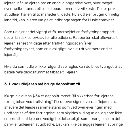
lejeren, når udlejeren har en endelig opgørelse over, hvor meget
eventuelle istandsættelser, reparationer osv. vil koste. Det er praksis,
at udlejer har en til to måneder til dette. Hvis udlejer bruger urimelig
lang tid, kan lejeren vælge at indbringe sagen for Huslejenævnet.
Som udlejer er det vigtigt at få udarbejdet en fraflytningsrapport -
det er faktisk et lovkrav for alle udlejere. Rapporten skal afleveres til
lejeren senest 14 dage efter fraflytningsdagen (eller
fraflytningssynet, som er lovpligtigt, hvis du driver mere end ét
lejemål).
Hvis du som udlejer ikke følger disse regler, kan du blive tvunget til at
betale
hele
depositummet tilbage til lejeren.
3. Hvad udlejeren må bruge depositum til
Ifølge lejelovens § 34 er depositummet "til sikkerhed for lejerens
forpligtelser ved fraflytning". Derudover siger loven, at "lejeren skal
aflevere det lejede i samme stand som ved overleveringen med
undtagelse af den forringelse, som skyldes slid og ælde, og som ikke
er omfattet af lejerens vedligeholdelsespligt, samt mangler, som det
påhviler udlejeren at udbedre. Det kan ikke pålægges lejeren at bringe