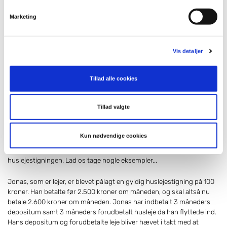
4. Hvor meget må depositum og forudbetalt leje reguleres?
Marketing
Som udlejer må man kræve at depositum og den forudbetalte leje
bliver reguleret, når man hæver huslejen. Reguleringen må
naturligvis kun ske, når huslejestigningen er gyldig.
Vis detaljer
Der er desuden regler for, hvor meget depositum og forudbetalt leje
må forhøjes, og dermed hvor meget ekstra lejer skal betale.
Tillad alle cookies
Derudover er der regler for hvordan udlejer må kræve pengene
betalt. Udlejers ret til at hæve de nævnte beløb, forældes ikke.
Tillad valgte
Når en stigning af huslejen er gyldig, må depositum og forudbetalt
leje altså ligeledes stige. Dog kan de to beløb ikke forhøjes med mere
Kun nødvendige cookies
end den løbende leje. Det betyder, at depositum og forudbetalt
husleje maksimalt må forhøjes med et beløb der svarer til
huslejestigningen. Lad os tage nogle eksempler...
Jonas, som er lejer, er blevet pålagt en gyldig huslejestigning på 100
kroner. Han betalte før 2.500 kroner om måneden, og skal altså nu
betale 2.600 kroner om måneden. Jonas har indbetalt 3 måneders
depositum samt 3 måneders forudbetalt husleje da han flyttede ind.
Hans depositum og forudbetalte leje bliver hævet i takt med at