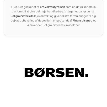
LEJKA er godkendt af
Erhvervsstyrelsen
som en deleøkonomisk
platform til at give det høje bundfradrag. Vi tager udgangspunkt i
Boligministeriets
lejekontrakt og giver ekstra formuleringer til dig.
Lejkas opbevaring af depositum er godkendt af
Finanstilsynet
, og
vi anvender Boligministeriets skabeloner.