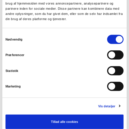
brug af hjemmesiden med vores annoncepartnere, analysepartnere og
partnere inden for sociale medier. Disse partnere kan kombinere data med
Juridisk tryghed i din lejekontrakt
andre oplysninger, som du har givet dem, eller som de selv har indsamlet fra
din brug af deres platforme og tjenester.
Hvad er de reglerne om
Samtykkevalg
beskatning af værelse, hus,
Nødvendig
lejlighed?
Præferencer
Du kan finde en masse information på LEJKA om bundfradrag,
Statistik
herunder kan du læse disse artikler:
Ultimative guide til bundfradrag ved udlejning
Marketing
Udlejning af Værelse:
Se hvordan du udlejer et værelse
skattefrit.
Vis detaljer
Udlejning af Lejlighed:
Guide til bundfradrag for ejer- og
andelsboliger.
Tillad alle cookies
Udlejning af Hus:
Alt om udlejning af villaer og rækkehuse.