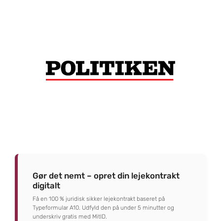
Gør det nemt – opret din lejekontrakt
digitalt
Få en 100 % juridisk sikker lejekontrakt baseret på
Typeformular A10. Udfyld den på under 5 minutter og
underskriv gratis med MitID.