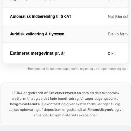
Automatisk indberetning til SKAT
Nej (Gør-det-
Juridisk validering & flyttesyn
Risiko for tvi
Estimeret mergevinst pr. år
0 kr.
*Beregnet ud fra bundfradraget, 60/40-reglen og 37% i gennemsnitlig skat.
LEJKA er godkendt af
Erhvervsstyrelsen
som en deleøkonomisk
platform til at give det høje bundfradrag. Vi tager udgangspunkt i
Boligministeriets
lejekontrakt og giver ekstra formuleringer til dig.
Lejkas opbevaring af depositum er godkendt af
Finanstilsynet
, og vi
anvender Boligministeriets skabeloner.