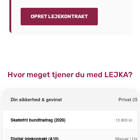
OPRET LEJEKONTRAKT
Hvor meget tjener du med LEJKA?
Din sikkerhed & gevinst
Privat (Gø
Skattefrit bundfradrag (2026)
13.800 kr.
Digital lejekontrakt (A10)
Manuel / Usi