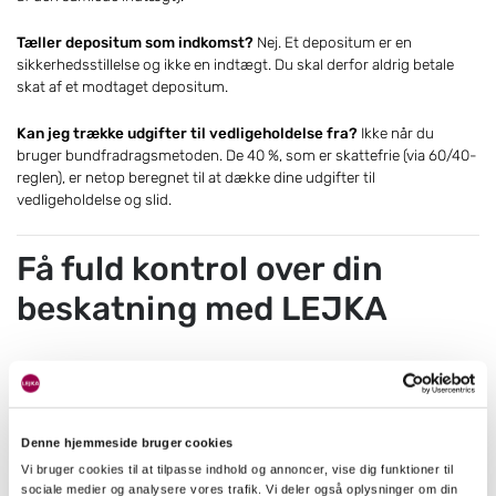
Tæller depositum som indkomst?
Nej. Et depositum er en
sikkerhedsstillelse og ikke en indtægt. Du skal derfor aldrig betale
skat af et modtaget depositum.
Kan jeg trække udgifter til vedligeholdelse fra?
Ikke når du
bruger bundfradragsmetoden. De 40 %, som er skattefrie (via 60/40-
reglen), er netop beregnet til at dække dine udgifter til
vedligeholdelse og slid.
Få fuld kontrol over din
beskatning med LEJKA
Udlejning skal være profitabelt, ikke kompliceret. Ved at lade LEJKA
håndtere din indberetning får du:
Det højeste skattefrie fradrag (35.100 kr.)
Denne hjemmeside bruger cookies
Vi bruger cookies til at tilpasse indhold og annoncer, vise dig funktioner til
Automatisk indberetning til SKAT via DAC7
sociale medier og analysere vores trafik. Vi deler også oplysninger om din