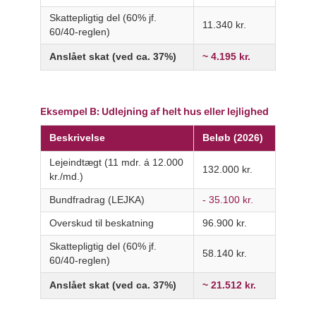
Skattepligtig del (60% jf.
11.340 kr.
60/40-reglen)
Anslået skat (ved ca. 37%)
~ 4.195 kr.
Eksempel B: Udlejning af helt hus eller lejlighed
Beskrivelse
Beløb (2026)
Lejeindtægt (11 mdr. á 12.000
132.000 kr.
kr./md.)
Bundfradrag (LEJKA)
- 35.100 kr.
Overskud til beskatning
96.900 kr.
Skattepligtig del (60% jf.
58.140 kr.
60/40-reglen)
Anslået skat (ved ca. 37%)
~ 21.512 kr.