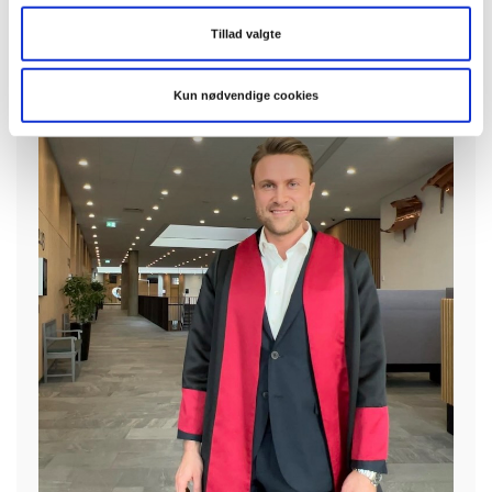
Fremleje af værelse:
Regler for dig, der selv bor til leje.
Tillad valgte
Kun nødvendige cookies