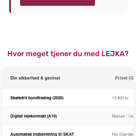
Hvor meget tjener du med LEJKA?
Din sikkerhed & gevinst
Privat (Gø
Skattefrit bundfradrag (2026)
13.800 kr.
Digital lejekontrakt (A10)
Manuel / Usi
Automatisk indberetning til SKAT
Nej (Gør-det-