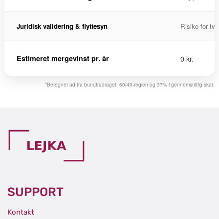
Juridisk validering & flyttesyn
Risiko for tvi
Estimeret mergevinst pr. år
0 kr.
*Beregnet ud fra bundfradraget, 60/40-reglen og 37% i gennemsnitlig skat.
SUPPORT
Kontakt