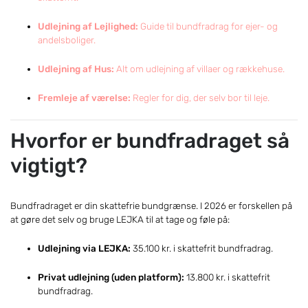
Udlejning af Lejlighed:
Guide til bundfradrag for ejer- og
andelsboliger.
Udlejning af Hus:
Alt om udlejning af villaer og rækkehuse.
Fremleje af værelse:
Regler for dig, der selv bor til leje.
Hvorfor er bundfradraget så
vigtigt?
Bundfradraget er din skattefrie bundgrænse. I 2026 er forskellen på
at gøre det selv og bruge LEJKA til at tage og føle på:
Udlejning via LEJKA:
35.100 kr. i skattefrit bundfradrag.
Privat udlejning (uden platform):
13.800 kr. i skattefrit
bundfradrag.