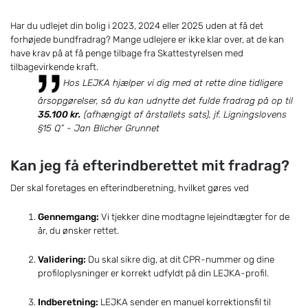
Har du udlejet din bolig i 2023, 2024 eller 2025 uden at få det
forhøjede bundfradrag? Mange udlejere er ikke klar over, at de kan
have krav på at få penge tilbage fra Skattestyrelsen med
tilbagevirkende kraft.
Hos LEJKA hjælper vi dig med at rette dine tidligere
årsopgørelser, så du kan udnytte det fulde fradrag på op til
35.100 kr.
(afhængigt af årstallets sats), jf. Ligningslovens
§15 Q” - Jan Blicher Grunnet
Kan jeg få efterindberettet mit fradrag?
Der skal foretages en efterindberetning, hvilket gøres ved
Gennemgang:
Vi tjekker dine modtagne lejeindtægter for de
år, du ønsker rettet.
Validering:
Du skal sikre dig, at dit CPR-nummer og dine
profiloplysninger er korrekt udfyldt på din LEJKA-profil.
Indberetning:
LEJKA sender en manuel korrektionsfil til