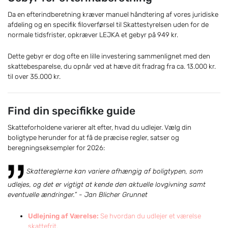
Da en efterindberetning kræver manuel håndtering af vores juridiske
afdeling og en specifik filoverførsel til Skattestyrelsen uden for de
normale tidsfrister, opkræver LEJKA et gebyr på 949 kr.
Dette gebyr er dog ofte en lille investering sammenlignet med den
skattebesparelse, du opnår ved at hæve dit fradrag fra ca. 13.000 kr.
til over 35.000 kr.
Find din specifikke guide
Skatteforholdene varierer alt efter, hvad du udlejer. Vælg din
boligtype herunder for at få de præcise regler, satser og
beregningseksempler for 2026:
Skattereglerne kan variere afhængig af boligtypen, som
udlejes, og det er vigtigt at kende den aktuelle lovgivning samt
eventuelle ændringer.” - Jan Blicher Grunnet
Udlejning af Værelse:
Se hvordan du udlejer et værelse
skattefrit.