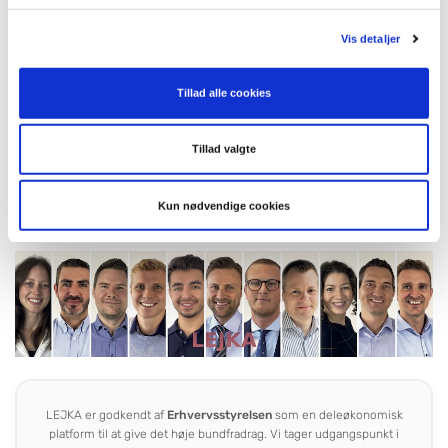
Vis detaljer
"Ved efterindberetning via LEJKA kan du få det høje
Tillad alle cookies
bundfradrag på 35.100 kr. (2026) skattefrit."
Jan Blicher Grunnet i kappe fra Landsretten, hvor han
Tillad valgte
med succes forsvarede en udlejer.
Kun nødvendige cookies
LEJKA er godkendt af
Erhvervsstyrelsen
som en deleøkonomisk
platform til at give det høje bundfradrag. Vi tager udgangspunkt i